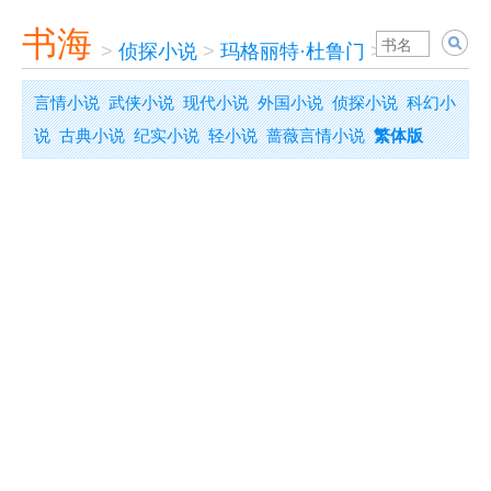
书海
>
侦探小说
>
玛格丽特·杜鲁门
>
国会山疑案
言情小说
武侠小说
现代小说
外国小说
侦探小说
科幻小
说
古典小说
纪实小说
轻小说
蔷薇言情小说
繁体版