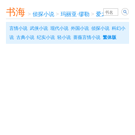
书海
>
侦探小说
>
玛丽亚·缪勒
>
爱之祸
言情小说
武侠小说
现代小说
外国小说
侦探小说
科幻小
说
古典小说
纪实小说
轻小说
蔷薇言情小说
繁体版