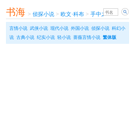
书海
>
侦探小说
>
欧文·科布
>
手中之鸟
言情小说
武侠小说
现代小说
外国小说
侦探小说
科幻小
说
古典小说
纪实小说
轻小说
蔷薇言情小说
繁体版