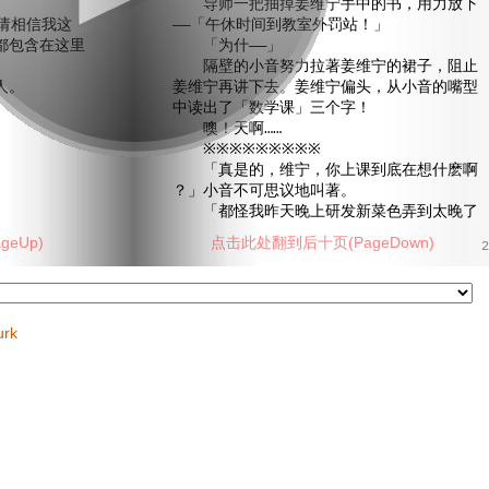
导师一把抽掉姜维宁手中的书，用力放下
请相信我这
——「午休时间到教室外罚站！」
都包含在这里
「为什——」
隔壁的小音努力拉著姜维宁的裙子，阻止
人。
姜维宁再讲下去。姜维宁偏头，从小音的嘴型
中读出了「数学课」三个字！
噢！天啊……
※※※※※※※※※
「真是的，维宁，你上课到底在想什麽啊
？」小音不可思议地叫著。
「都怪我昨天晚上研发新菜色弄到太晚了
eUp)
点击此处翻到后十页(PageDown)
2
urk