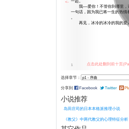
一起。
<-
我——爱你！不管你到哪里，
一句话，因为我已将一生的热情
。
再见，冰冷的冰冷的我的爱
点击此处翻到前十页(Pag
1
选择章节：
分享到
Facebook
Twitter
Pl
小说推荐
岛田庄司的日本本格派推理小说
《教父》中两代教父的心理特征分析
其它作品