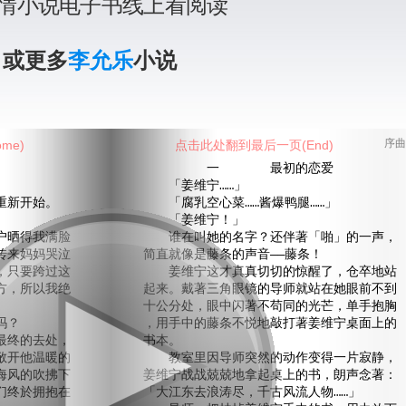
情小说电子书线上看阅读
》或更多
李允乐
小说
me)
点击此处翻到最后一页(End)
序曲
一 最初的恋爱
「姜维宁……」
重新开始。
「腐乳空心菜……酱爆鸭腿……」
「姜维宁！」
晒得我满脸
谁在叫她的名字？还伴著「啪」的一声，
传来妈妈哭泣
简直就像是藤条的声音——藤条！
，只要跨过这
姜维宁这才真真切切的惊醒了，仓卒地站
方，所以我绝
起来。戴著三角眼镜的导师就站在她眼前不到
十公分处，眼中闪著不苟同的光芒，单手抱胸
吗？
，用手中的藤条不悦地敲打著姜维宁桌面上的
终的去处，
书本。
敞开他温暖的
教室里因导师突然的动作变得一片寂静，
海风的吹拂下
姜维宁战战兢兢地拿起桌上的书，朗声念著：
们终於拥抱在
「大江东去浪涛尽，千古风流人物……」