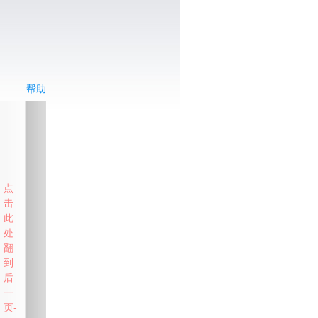
帮助
点
击
此
处
翻
到
后
一
页-