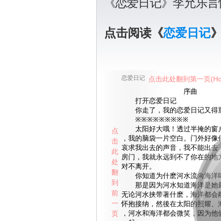
《恋爱日记》李允乐言
点击阅读《
恋爱日记
恋爱日记
点击此处翻到第一页(Ho
序曲
打开恋爱日记
你走了，我的恋爱日记又得
※※※※※※※※※
太阳好大哦！透过半掩的窗户
点
，我的脑袋一片空白。门外好像
击
哀求我出去的声音，我不能出去
此
房门，我就永远到不了你在的地
处
对不离开。
翻
你知道为什麽河水流向海洋
到
那是因为河水知道海洋是她最
前
无论河水挟带著什麽，海洋都会
一
怀抱接纳，然後在太阳的照耀、
页
，河水和海洋都会微笑，因为他