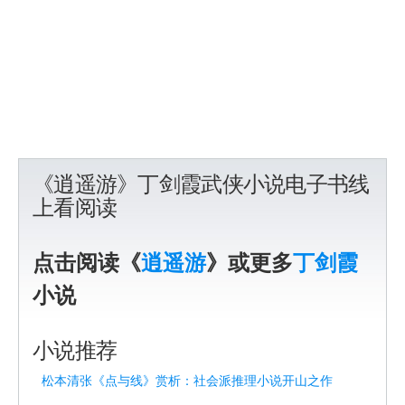
《逍遥游》丁剑霞武侠小说电子书线
上看阅读
点击阅读《
逍遥游
》或更多
丁剑霞
小说
小说推荐
松本清张《点与线》赏析：社会派推理小说开山之作