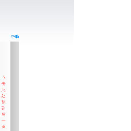
帮助
点
击
此
处
翻
到
后
一
页-