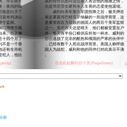
房，停在狭窄
威利曾经试图向这位老人表达他的感激之情，
来：夜间的锤
但是邓尼茨生硬和令人生畏的态度使他退缩。
可能是白天了
威利向美军第九军团投降之后，被关押在
日宣布判决以
靠近莱茵河巴特克罗纳赫的一所战俘营里，这
整个监狱。
是看管四百万战败的德国人的两百个美军监狱
口用带方格
之一。无论雨天还是晴天，他们都被安置在户
自杀。自从被
外，每天有半份口粮供应外加一杯水。威利的
近十四个月了
那些逃脱了北非的酷热和俄国的严寒的伙伴中
利不是一个善
，已经有数千人死在战俘营里。美国人称呼德
他还有生存机
国人为战犯，威利和他的同伴们对此表示不满
是犯人，他比
。
eUp)
点击此处翻到后十页(PageDown)
2
urk
分析