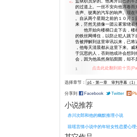
监狱职员穿的。他离开自己的牢
<-
的过道上。一丝不安向他席卷而
击声、驶离的汽车的响声。现在
。自从两个星期之前的１０月１
来，茫然无措像一团云雾萦绕着
他开始向楼梯口走下去，楼梯
的铁丝网缚住，以防止犯人跳下
告被押解到这里审讯以来，已将
，他每天清晨都从这里下来。威
于沉思的人，否则他或许会想到
会，因为他虽然身陷囹圄，却不
点击此处翻到前十页(Pag
1
选择章节：
分享到
Facebook
Twitter
Pl
小说推荐
赤川次郎和他的幽默推理小说
琼瑶言情小说中的年轻女性恋爱心理
其它作品