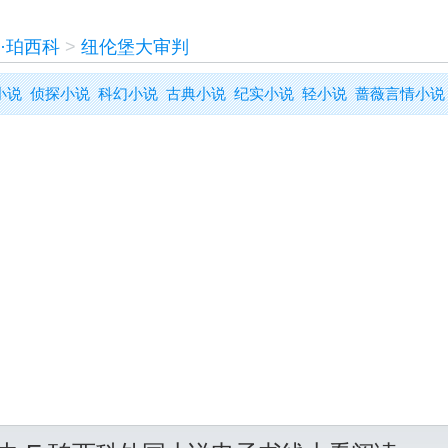
E·珀西科
>
纽伦堡大审判
小说
侦探小说
科幻小说
古典小说
纪实小说
轻小说
蔷薇言情小说