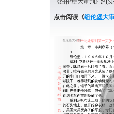
《纽伦堡大审判》约瑟
点击阅读《
纽伦堡大
纽伦堡大审判
点击此处翻到第一页(Ho
第一章 审判序幕（
１
纽伦堡．１９４６年１０月
威利·克鲁格伸手拿起地板上
闹钟，眯缝着一只眼看了看。五
点
黑着，唯有铅色的月光从装了铁
击
开的牢门口倾泻下来。一辆卡车
此
狱院子，难得听到的发动机轰鸣
处
在此之前，锤子的敲击声和美国
翻
喊叫声曾把他吵醒，但他又沉沉
到
直到卡车声重新唤醒了他。
前
威利从帆布床上放下他的双腿
一
的石头地上。他开始穿衣服，这
页
、美国大兵废弃了的军服，专门