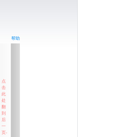
帮助
点
击
此
处
翻
到
后
一
页-