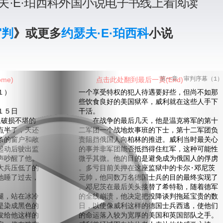
夫·E·珀西科外国小说电子书线上看阅读
审判
》或更多
约瑟夫·E·珀西科
小说
me)
点击此处翻到最后一页(End)
第一章 审判序幕（1）
１）
一个享受特权的犯人待遇要好些，但尚不如那
些饮食良好的美国狱卒，威利就在这些人手下
１５日
干活。
破损不堪的
在战争的最后几天，他是温克将军的第十
点半了，天还
二军团一个战地炊事班的下士，第十二军团负
条的窗户和敞
责阻挡俄国人向柏林的推进。威利当时最关心
起动后驶出监
的事并非军团能否抵挡得住红军，这种可能性
声吵醒了他。
微乎其微。他的目的是避免成为俄国人的俘虏
大兵压低了的
。多亏目前关押在这座监狱中的卡尔·邓尼茨
地睡了过去，
元帅，他同数万名德国士兵的目的最终实现了
。邓尼茨在最后关头接替了希特勒，随着德军
，站在冰冷
的全线崩溃，他决定把投降谈判拖延宝贵的数
是染成黑色的
日，以使像威利这样的德国士兵西逃，使他们
发给他这样的
的命运落入较为宽厚的美国和英国部队之手。