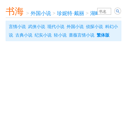
书海
>
外国小说
>
珍妮特·戴丽
>
湖畔琴韵
言情小说
武侠小说
现代小说
外国小说
侦探小说
科幻小
说
古典小说
纪实小说
轻小说
蔷薇言情小说
繁体版