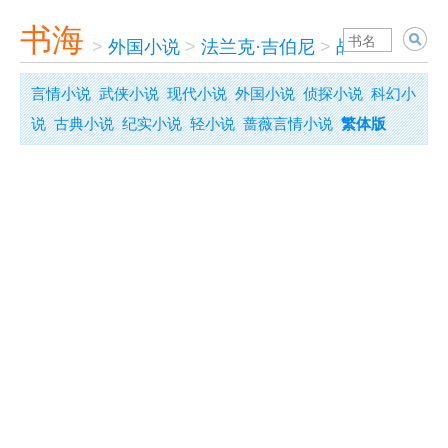
书海
>
外国小说
>
法兰克·吉伯尼
>
战争-日本人
言情小说
武侠小说
现代小说
外国小说
侦探小说
科幻小
说
古典小说
纪实小说
轻小说
蔷薇言情小说
繁体版