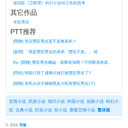
读倪匡《卫斯理》科幻小说对人性的思考
其它作品
丰臣秀吉
PTT推荐
[閒聊] 所以豐臣秀吉是不是無辜的？
[新聞] 「我是豐臣秀吉的弟弟『豐臣不急』」 韓
Re: [閒聊] 豐臣秀吉總論：當隊長強嗎？可用隊員有誰？明智光秀可能
[問卦] 明朝只用了邊陲兵就打敗豐臣秀吉了?
[閒聊] 庶民出頭天聊聊黑炭大蛇與豐臣秀吉(下)
言情小说
武侠小说
现代小说
外国小说
侦探小说
科幻小
说
古典小说
纪实小说
轻小说
蔷薇言情小说
繁体版
© 2016
书海