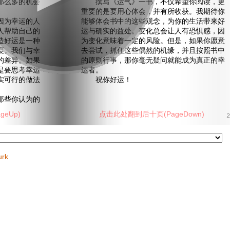
那么多的机会
撰写《运气》一书，不仅希望你阅读，更
重要的是要用心体会，并有所收获。我期待你
为幸运的人
能够体会书中的这些观念，为你的生活带来好
人帮助自己的
运与确实的益处。变化总会让人有恐惧感，因
造好运是一种
为变化意味着一定的风险。但是，如果你愿意
度。我们与幸
去尝试，抓住这些偶然的机缘，并且按照书中
的差异。如果
的原则行事，那你毫无疑问就能成为真正的幸
是要思考幸运
运者。
实可行的做法
祝你好运！
些你认为的
eUp)
点击此处翻到后十页(PageDown)
2
urk