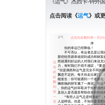
《运气》杰西卡-钟外
点击阅读《
运气
》或
运气
点击此处翻到第一页(Ho
序
你的幸运已经降临！
不可否认，幸运者总是让我们
那些轻而易举就得到成功和财富
然就遇到好运的人对我们来说充
点
力，有时我们不得不感叹，“要是
击
”但是偶然和运气是完全不同的
此
飘忽不定的。每天你走出家门，
处
能发生：你可能遇到一个老朋友
翻
辆疾驰的轿车溅了一身泥。而运
到
。你的运气好坏取决于你对偶然
前
及别人是否愿意帮助你来得到你
一
“有些人运气总是特别好”，
页
人这样说。但是，不知你是否想