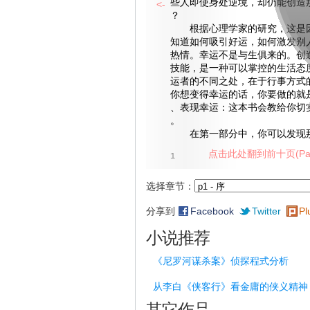
些人即使身处逆境，却仍能创造
<-
？
根据心理学家的研究，这是因
知道如何吸引好运，如何激发别
热情。幸运不是与生俱来的。创
技能，是一种可以掌控的生活态
运者的不同之处，在于行事方式
你想变得幸运的话，你要做的就
、表现幸运：这本书会教给你切
。
在第一部分中，你可以发现那
点击此处翻到前十页(Pag
1
选择章节：
分享到
Facebook
Twitter
Pl
小说推荐
《尼罗河谋杀案》侦探程式分析
从李白《侠客行》看金庸的侠义精神
其它作品