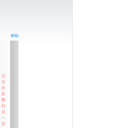
帮助
点
击
此
处
翻
到
后
一
页-