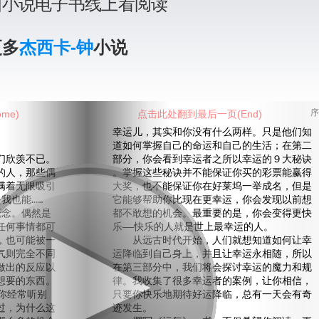
国小说电子书线上看阅读
更多
杰西卡-钟
小说
me)
点击此处翻到最后一页(End)
序
幸运儿，其实和你没有什么两样。只是他们知
道如何掌握自己的命运和自己的生活；在第二
欣羡不已。
部分，你会看到幸运者之所以幸运的９大秘诀
的人，那些偶
。掌握这些秘诀并不能保证你买的彩票能赢得
满着无限吸引
大奖，也不能保证你在好莱坞一举成名，但是
我也能……
它能够帮助你比现在更幸运，你会发现以前想
概念。偶然是
都不敢想的机会。最重要的是，你会变得更快
任何事情都可
乐——快乐的人就是世上最幸运的人。
，也可能被一
从远古时代开始，人们就想知道如何让幸
气则完全不同
运降临到自己身上，并且让幸运永相随，所以
做出的反应以
在第三部分中，我们将会探讨幸运的魔力和规
想要的东西。
律。我收集了很多幸运者的案例，让你相信，
你经常听别
只要你快乐地期待好运降临，总有一天会有奇
过，为什么这
迹发生。