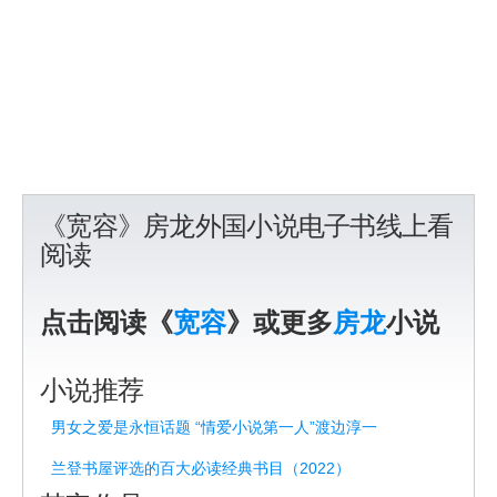
《宽容》房龙外国小说电子书线上看
阅读
点击阅读《
宽容
》或更多
房龙
小说
小说推荐
男女之爱是永恒话题 “情爱小说第一人”渡边淳一
兰登书屋评选的百大必读经典书目（2022）