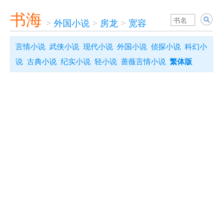
书海
>
外国小说
>
房龙
>
宽容
言情小说
武侠小说
现代小说
外国小说
侦探小说
科幻小
说
古典小说
纪实小说
轻小说
蔷薇言情小说
繁体版