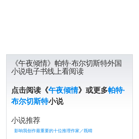
《午夜倾情》帕特·布尔切斯特外国
小说电子书线上看阅读
点击阅读《
午夜倾情
》或更多
帕特·
布尔切斯特
小说
小说推荐
影响我创作最重要的十位推理作家／既晴