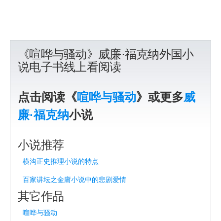
《喧哗与骚动》威廉·福克纳外国小
说电子书线上看阅读
点击阅读《
喧哗与骚动
》或更多
威
廉·福克纳
小说
小说推荐
横沟正史推理小说的特点
百家讲坛之金庸小说中的悲剧爱情
其它作品
喧哗与骚动