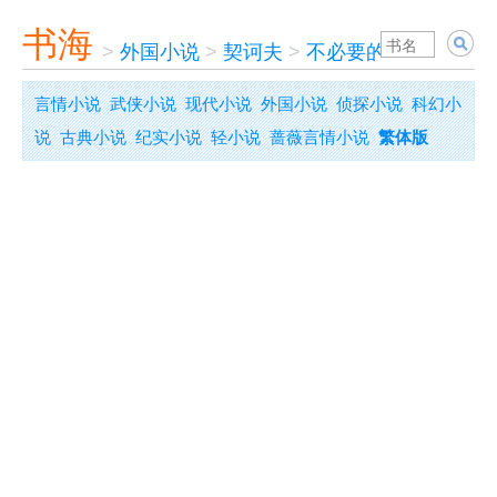
书海
>
外国小说
>
契诃夫
>
不必要的胜利故事
言情小说
武侠小说
现代小说
外国小说
侦探小说
科幻小
说
古典小说
纪实小说
轻小说
蔷薇言情小说
繁体版