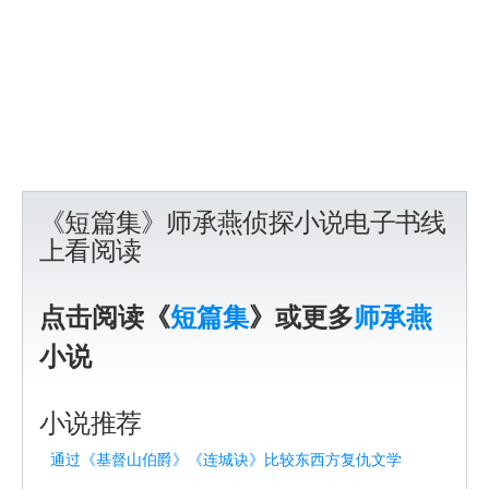
《短篇集》师承燕侦探小说电子书线
上看阅读
点击阅读《
短篇集
》或更多
师承燕
小说
小说推荐
通过《基督山伯爵》《连城诀》比较东西方复仇文学