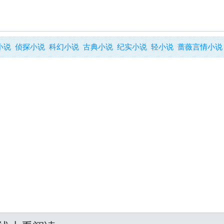
小说
侦探小说
科幻小说
古典小说
纪实小说
轻小说
蔷薇言情小说