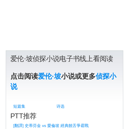
爱伦·坡侦探小说电子书线上看阅读
点击阅读
爱伦·坡
小说或更多
侦探小
说
短篇集
诗选
PTT推荐
[翻譯] 史蒂芬金 vs 愛倫坡 經典饒舌爭霸戰