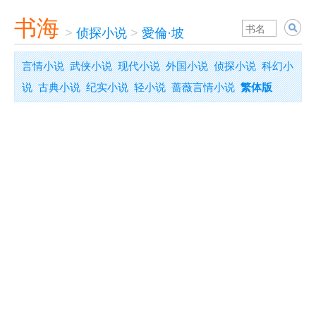
书海
>
侦探小说
>
愛倫·坡
言情小说
武侠小说
现代小说
外国小说
侦探小说
科幻小
说
古典小说
纪实小说
轻小说
蔷薇言情小说
繁体版