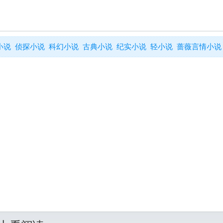
小说
侦探小说
科幻小说
古典小说
纪实小说
轻小说
蔷薇言情小说