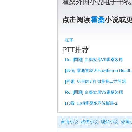
霍桑外国小说电子书线
点击阅读
霍桑
小说或
红字
PTT推荐
Re: [問題] 白藥效應VS霍桑效應
[端倪] 霍桑實驗之Hawthorne Headhun
[問題] 玩巫師3 打倒霍桑二世問題
Re: [問題] 白藥效應VS霍桑效應
[心得] 山姆霍桑犯罪診斷書‧1
言情小说
武侠小说
现代小说
外国