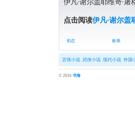
伊凡·谢尔盖耶维奇·
点击阅读
伊凡·谢尔盖
初恋
春潮
言情小说
武侠小说
现代小说
外国
© 2016
书海