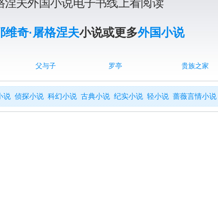
屠格涅夫外国小说电子书线上看阅读
耶维奇·屠格涅夫
小说或更多
外国小说
父与子
罗亭
贵族之家
小说
侦探小说
科幻小说
古典小说
纪实小说
轻小说
蔷薇言情小说