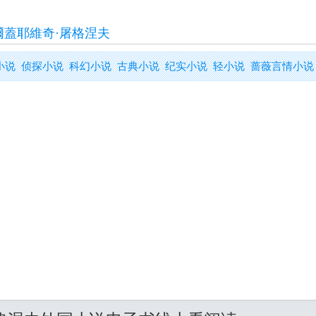
爾蓋耶維奇·屠格涅夫
小说
侦探小说
科幻小说
古典小说
纪实小说
轻小说
蔷薇言情小说