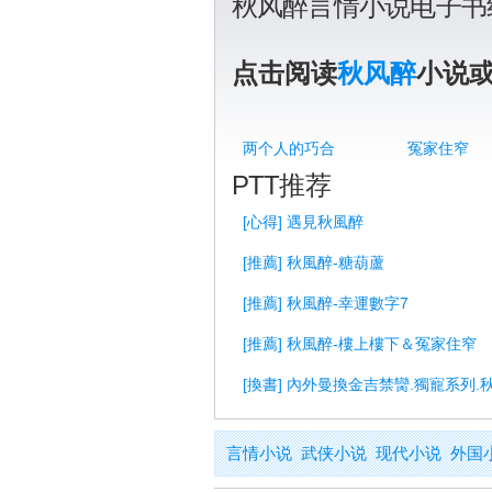
秋风醉言情小说电子书
点击阅读
秋风醉
小说
两个人的巧合
冤家住窄
PTT推荐
[心得] 遇見秋風醉
[推薦] 秋風醉-糖葫蘆
[推薦] 秋風醉-幸運數字7
[推薦] 秋風醉-樓上樓下＆冤家住窄
[換書] 內外曼換金吉禁臠.獨寵系列.
言情小说
武侠小说
现代小说
外国