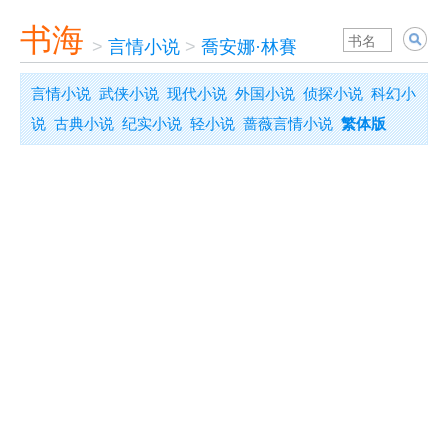
书海
>
言情小说
>
喬安娜·林賽
言情小说
武侠小说
现代小说
外国小说
侦探小说
科幻小
说
古典小说
纪实小说
轻小说
蔷薇言情小说
繁体版