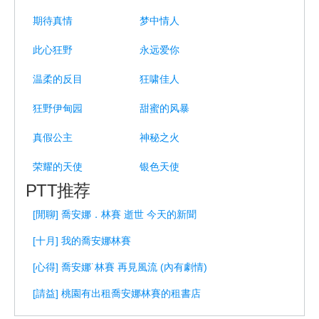
期待真情
梦中情人
此心狂野
永远爱你
温柔的反目
狂啸佳人
狂野伊甸园
甜蜜的风暴
真假公主
神秘之火
荣耀的天使
银色天使
PTT推荐
[閒聊] 喬安娜．林賽 逝世 今天的新聞
[十月] 我的喬安娜林賽
[心得] 喬安娜˙林賽 再見風流 (內有劇情)
[請益] 桃園有出租喬安娜林賽的租書店