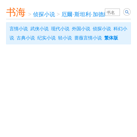
书海
>
侦探小说
>
厄爾·斯坦利·加德納
言情小说
武侠小说
现代小说
外国小说
侦探小说
科幻小
说
古典小说
纪实小说
轻小说
蔷薇言情小说
繁体版