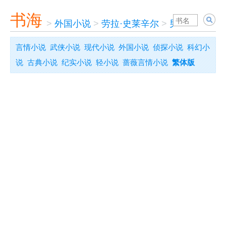
书海
>
外国小说
>
劳拉·史莱辛尔
>
男人把生活弄
言情小说
武侠小说
现代小说
外国小说
侦探小说
科幻小
说
古典小说
纪实小说
轻小说
蔷薇言情小说
繁体版