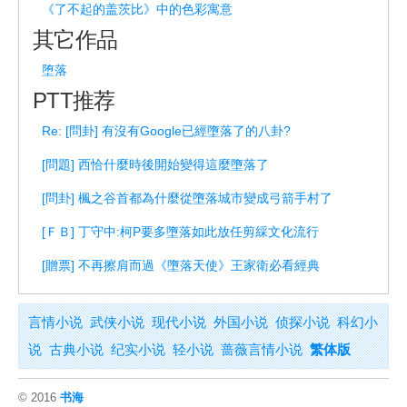
《了不起的盖茨比》中的色彩寓意
其它作品
堕落
PTT推荐
Re: [問卦] 有沒有Google已經墮落了的八卦?
[問題] 西恰什麼時後開始變得這麼墮落了
[問卦] 楓之谷首都為什麼從墮落城市變成弓箭手村了
[ＦＢ] 丁守中:柯P要多墮落如此放任剪綵文化流行
[贈票] 不再擦肩而過《墮落天使》王家衛必看經典
言情小说
武侠小说
现代小说
外国小说
侦探小说
科幻小
说
古典小说
纪实小说
轻小说
蔷薇言情小说
繁体版
© 2016
书海