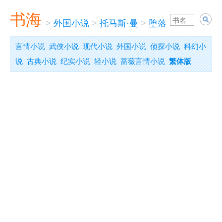
书海
>
外国小说
>
托马斯·曼
>
堕落
言情小说
武侠小说
现代小说
外国小说
侦探小说
科幻小
说
古典小说
纪实小说
轻小说
蔷薇言情小说
繁体版