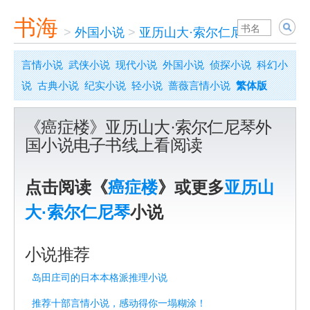
书海
>
外国小说
>
亚历山大·索尔仁尼琴
>
癌症楼
言情小说
武侠小说
现代小说
外国小说
侦探小说
科幻小
说
古典小说
纪实小说
轻小说
蔷薇言情小说
繁体版
《癌症楼》亚历山大·索尔仁尼琴外
国小说电子书线上看阅读
点击阅读《
癌症楼
》或更多
亚历山
大·索尔仁尼琴
小说
小说推荐
岛田庄司的日本本格派推理小说
推荐十部言情小说，感动得你一塌糊涂！