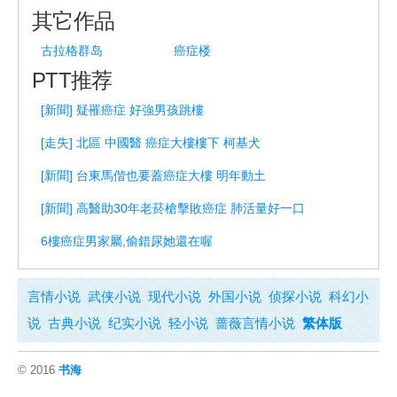
其它作品
古拉格群岛
癌症楼
PTT推荐
[新聞] 疑罹癌症 好強男孩跳樓
[走失] 北區 中國醫 癌症大樓樓下 柯基犬
[新聞] 台東馬偕也要蓋癌症大樓 明年動土
[新聞] 高醫助30年老菸槍擊敗癌症 肺活量好一口
6樓癌症男家屬,偷錯尿她還在喔
言情小说
武侠小说
现代小说
外国小说
侦探小说
科幻小
说
古典小说
纪实小说
轻小说
蔷薇言情小说
繁体版
© 2016
书海