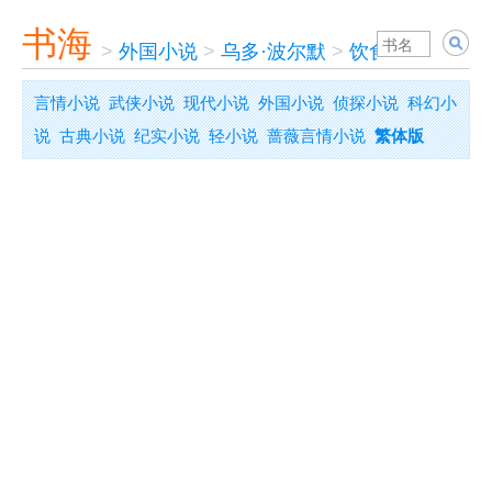
书海
>
外国小说
>
乌多·波尔默
>
饮食观念误区
言情小说
武侠小说
现代小说
外国小说
侦探小说
科幻小
说
古典小说
纪实小说
轻小说
蔷薇言情小说
繁体版