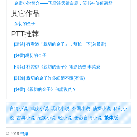
金庸小说简介——飞雪连天射白鹿，笑书神侠倚碧鸳
其它作品
亲切的金子
PTT推荐
[請益] 有看過「親切的金子」，幫忙一下(勿暴雷)
[好雷]親切的金子
[情報] 朴贊郁《親切的金子》電影預告 李英愛
[討論] 親切的金子許多細節不懂(有雷)
[好雷]《親切的金子》何謂復仇？
言情小说
武侠小说
现代小说
外国小说
侦探小说
科幻小
说
古典小说
纪实小说
轻小说
蔷薇言情小说
繁体版
© 2016
书海