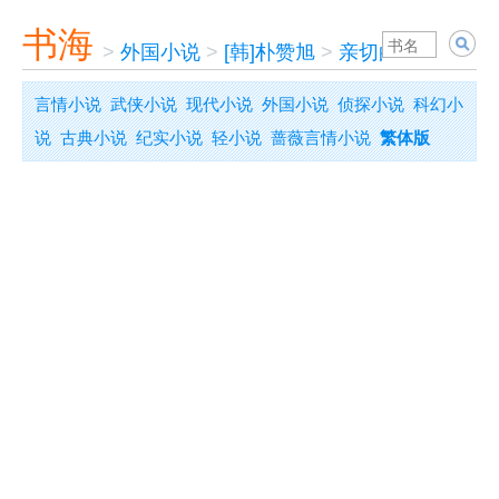
书海
>
外国小说
>
[韩]朴赞旭
>
亲切的金子
言情小说
武侠小说
现代小说
外国小说
侦探小说
科幻小
说
古典小说
纪实小说
轻小说
蔷薇言情小说
繁体版