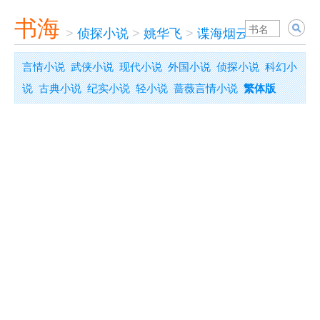
书海
>
侦探小说
>
姚华飞
>
谍海烟云
言情小说
武侠小说
现代小说
外国小说
侦探小说
科幻小
说
古典小说
纪实小说
轻小说
蔷薇言情小说
繁体版