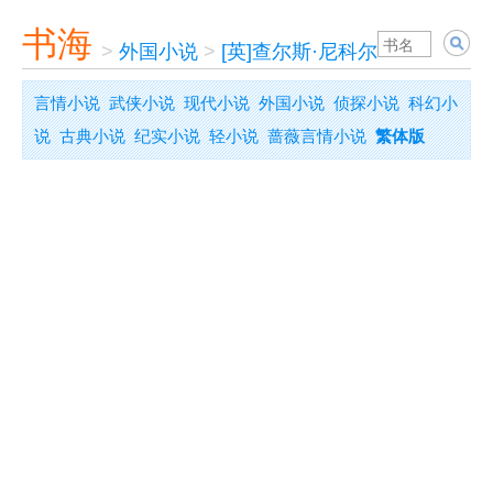
书海
>
外国小说
>
[英]查尔斯·尼科尔
>
达·芬奇传
言情小说
武侠小说
现代小说
外国小说
侦探小说
科幻小
说
古典小说
纪实小说
轻小说
蔷薇言情小说
繁体版