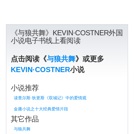
《与狼共舞》KEVIN·COSTNER外国
小说电子书线上看阅读
点击阅读《
与狼共舞
》或更多
KEVIN·COSTNER
小说
小说推荐
读查尔斯·狄更斯《双城记》中的爱情观
金庸小说之十大经典爱情片段
其它作品
与狼共舞