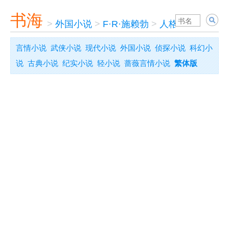
书海
>
外国小说
>
F·R·施赖勃
>
人格裂变的姑娘
言情小说
武侠小说
现代小说
外国小说
侦探小说
科幻小
说
古典小说
纪实小说
轻小说
蔷薇言情小说
繁体版