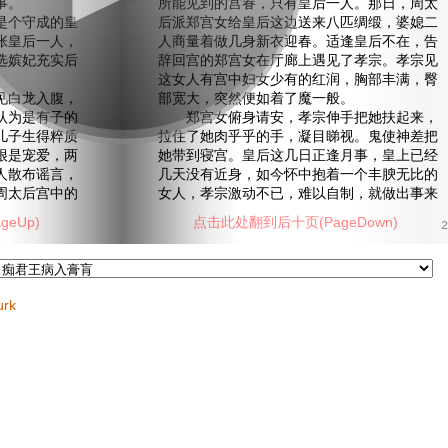
事。
所能见到的宫眷，只有皇后一人。那日，周太
个守成的皇
后派郑宫女给皇后这边送来八匹绸缎，婆媳二
张皇后一人，
人商量着做几身新衣迎春。适逢皇后不在，告
选嫔妃充实后
辞回宫的郑宫女在厅廊上遇见了孝宗。孝宗见
。
这女人有宫中妇女少有的红润，胸部丰满，臀
白龙入腹，
部宽大，突然便如着了魔一般。
认为是有子的
郑宫女俯身请安，孝宗伸手把她扶起来，
儿子生得粹质
拉住了她肉乎乎的手，凝目睇视。鬼使神差把
很是宠爱，两
她带到寝宫。皇后这几日正逢月事，皇上已经
人散布谣言，
几天没有近身，如今怀中抱着一个丰腴无比的
周太后宫中的
女人，孝宗激动不已，难以自制，就做出事来
eUp)
点击此处翻到后十页(PageDown)
2
urk