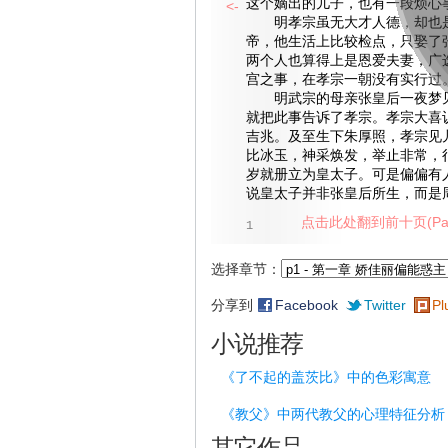
这个嫡出的儿子，也有一段烦心
<-
明孝宗虽无大才人德，却也是
帝，他生活上比较检点，只娶了
两个人也算得上是恩爱夫妻，广
宫之事，在孝宗一朝没有实行过
明武宗的母亲张皇后一夜梦见
就把此事告诉了孝宗。孝宗大喜
吉兆。及至生下朱厚照，孝宗见
比冰玉，神采焕发，举止非常，
岁就册立为皇太子。可是偏偏有
说皇太子并非张皇后所生，而是
点击此处翻到前十页(Pag
1
选择章节：
分享到
Facebook
Twitter
Pl
小说推荐
《了不起的盖茨比》中的色彩寓意
《教父》中两代教父的心理特征分析
其它作品