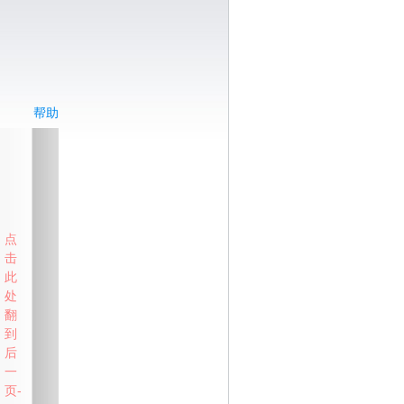
帮助
点
击
此
处
翻
到
后
一
页-