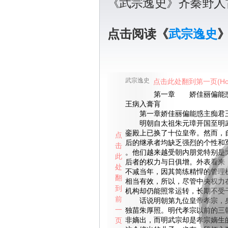
《武宗逸史》齐秦野人
点击阅读《
武宗逸史
武宗逸史
点击此处翻到第一页(Ho
第一章 娇佳丽偏能惑
王病入膏肓
第一章娇佳丽偏能惑主痴君
明朝自太祖朱元璋开国至明武
銮殿上已换了十位皇帝。然而，
点
后的继承者均缺乏强烈的个性和
击
。他们越来越受朝内朋党特别是
此
后者的权力与日俱增。外表看来
处
不减当年，因其简练精悍的管理
翻
相当有效，所以，尽管中央权力
到
机构却仍能照常运转，长期不受
前
话说明朝第九位皇帝孝宗，身
一
独苗朱厚照。明代孝宗以前的三
页
非嫡出，而明武宗却是孝宗嫡生