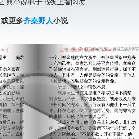
古典小说电子书线上看阅读
》或更多
齐秦野人
小说
me)
点击此处翻到最后一页(End)
第一章 娇佳丽偏能惑主 痴君王病入膏肓
主 痴君
一个叫郑金莲的宫女所生，被张皇后暗中抱去
，充为己生。皇家岂容此等谣言传播。孝宗命
王病入膏肓
刑部鞠治散布谣言者。刑部遵旨行事，抓了不
宗继位，金
少人，其中有一人便是郑金莲的父亲。其他人
自永乐皇帝以
均被处斩，唯独郑金莲的父亲得免。
军事政治才能
于是，朝野之中窃议不息。
太监的影响，
朱厚照生母究竟是谁？孝宗也搞不清楚。
，明王朝声威
对张皇后产子，孝宗也很疑惑。初婚以及后来
机构，组织得
很长时间的宠幸，皇后并没有为他生下一瓜半
在削弱，整体
枣。怀孕之后，便不许他再近身。而与郑宫女
干扰。
的事情，却使他终生难以忘怀。
后只有一根
从成年之后，他一直是非礼勿视，非礼勿
朝所立皇储皆
闻，宫中没有嫔妃。先帝留下的年老妃嫔，全
的儿子。说到
是与之隔绝的。“不见不欲，其心不乱”，他