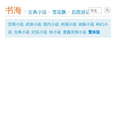
书海
>
古典小说
>
雪花飘
>
后西游记
言情小说
武侠小说
现代小说
外国小说
侦探小说
科幻小
说
古典小说
纪实小说
轻小说
蔷薇言情小说
繁体版