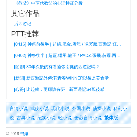
《教父》中两代教父的心理特征分析
其它作品
后西游记
PTT推荐
[0416] 神祭前後半 | 超綠.肥金.蛋龍 / 凍冥魔.西遊記.狂皇子
[0402] 神祭後半 | 超藍.繼承.龍王 / PADZ.張飛.赫爾.西遊記
[閒聊] 80年次後的有看過張衛健的西遊記嗎？
[新聞] 新西遊記外傳:花青春WINNER以後是姜食堂
[心得] 比起錢，更應該有夢：新西遊記S4觀後感
言情小说
武侠小说
现代小说
外国小说
侦探小说
科幻小
说
古典小说
纪实小说
轻小说
蔷薇言情小说
繁体版
© 2016
书海