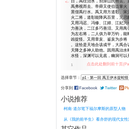
日，禹往治水，别涂山氏而去。
<-
禹弗视而去。帝舜又使伯益掌火
罴偕禹行水。禹又用方道彰、宋
火二将，道彰能降风百里，无忌
又用冯迟、冯修、江婔、江妃为
力善决，二江多巧善泪。又用禺
为左右将，二人俱力举万钧，能
凶捉怪。又用章亥、鉴亥为步将
。这恰是天地合该成平，大禹合
天降之多神人助他。因用禹治水
水怪，深渊可以见底，幽洞可以
点击此处翻到前十页(Pag
1
选择章节：
分享到
Facebook
Twitter
Pl
小说推荐
柯南·道尔笔下福尔摩斯的原型人物
从《我的前半生》看亦舒的现代女性
其它作品