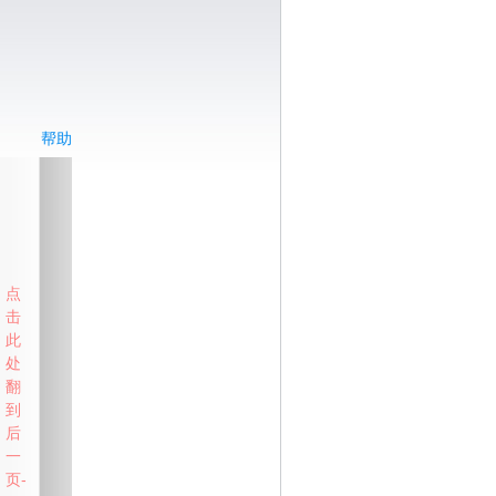
帮助
点
击
此
处
翻
到
后
一
页-