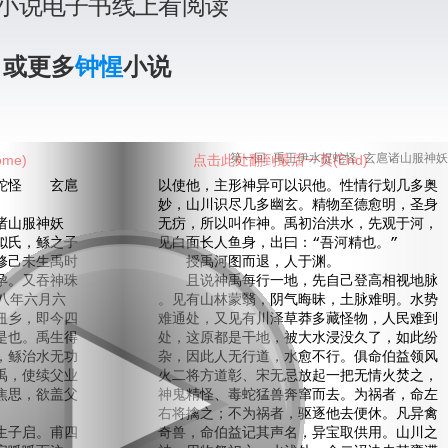
小说电子书线上看阅读
》或更多
钟惺
小说
me)
点击此处翻到最后一页(End)
第一回 禹王伊水捉蛇怪 玄扈诸山服神妖
怪 玄扈
以使他，主形神异可以识他。性情行划几多奥
妙，山川识尽几多幽玄。精物至德愈明，圣身
诸山服神妖
无疠，所以叫作神。禹初治洪水，先观于河，
氏，鲧之子
见白面长人鱼身，出曰：“吾河精也。”
修己未生禹时
授禹河图而退，人于渊。
孕。又吞神珠
且说神禹每行一地，先自己登高相视地脉
八年六月六
。见有山林蒙翳，阴气晦昧，土脉难明。水势
纽乡，即今四
难通处，又见有川泽草莽多藏怪物，人民难到
是也。禹生得
处，这原都是干地，被大水浸没久了，如此纷
，鲧治水无功
杂，因此人无行道，水愈不行。俱命伯益领风
禹，使续父业
火二将方道彰、宋无忌放起一把无情火焚之，
焦思，欲盖父
神鬼精怪、毒蛇猛兽奔窜而去。为祸者，命左
右将擒之；不为祸者，驱逐他去便休。凡异禽
子启。甫四
奇兽，命伯益记其声名，异宝取供用。山川之