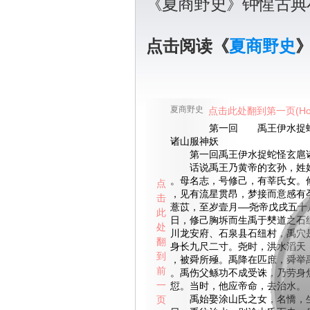
《夏商野史》钟惺古典
点击阅读《
夏商野史
夏商野史
点击此处翻到第一页(Ho
第一回 禹王伊水捉蛇
诸山服神妖
第一回禹王伊水捉蛇怪玄扈
话说禹王乃黄帝的玄孙，姓姒
。母名志，号修己，有莘氏女。
点
，见有流星贯昂，梦接而意感有
击
薏苡，至岁壹月——尧帝戊戌五十
此
日，修己胸坼而生禹于僰道之石
处
川龙安府、石泉县石纽村，禹穴
翻
身长九尺二寸。尧时，洪水滔天
到
，被舜所殛。禹降在匹庶，舜举
前
。禹伤父鲧功不成受诛，乃劳身
一
愆。当时，他应帝命，去治水。
页
禹始娶涂山氏之女，名憍，生