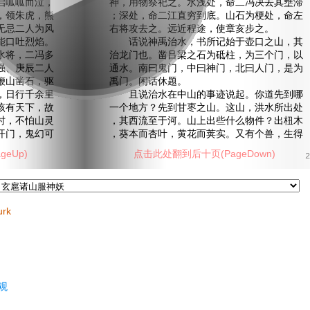
启呱呱而泣，
神，用物祭祀之。水浅处，命二冯决去其壅滞
，领朱虎，熊
；深处，命二江直穷到底。山石为梗处，命左
无忌二人为风
右将攻去之。远近程途，使章亥步之。
能口吐烈焰。
话说神禹治水，书所记始于壶口之山，其
水将，二冯多
治龙门也。凿吕梁之石为砥柱，为三个门，以
强、庚辰二人
通水。南曰鬼门，中曰神门，北曰人门，是为
鞭山凿石，驱
禹门。闲话休题。
，日行千余里
且说治水在中山的事迹说起。你道先到哪
该有天下，故
一个地方？先到甘枣之山。这山，洪水所出处
时，不怕山灵
，其西流至于河。山上出些什么物件？出杻木
开门，鬼幻可
，葵本而杏叶，黄花而荚实。又有个兽，生得
eUp)
点击此处翻到后十页(PageDown)
2
urk
观