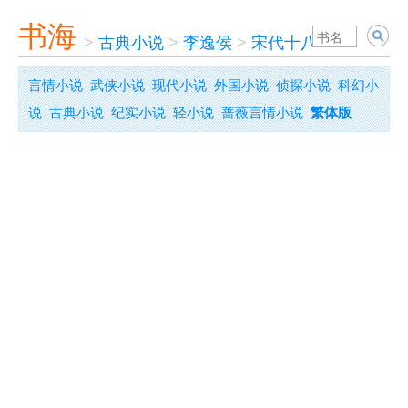
书海
>
古典小说
>
李逸侯
>
宋代十八朝艳史演义
言情小说
武侠小说
现代小说
外国小说
侦探小说
科幻小
说
古典小说
纪实小说
轻小说
蔷薇言情小说
繁体版