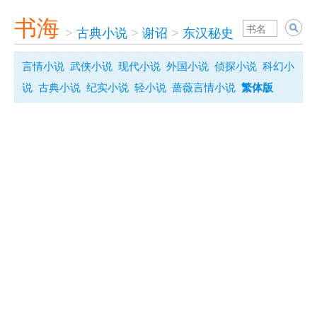
书海
>
古典小说
>
谢诏
>
东汉秘史
言情小说
武侠小说
现代小说
外国小说
侦探小说
科幻小
说
古典小说
纪实小说
轻小说
蔷薇言情小说
繁体版