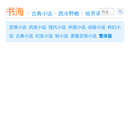
书海
>
古典小说
>
西泠野樵
>
绘芳录
言情小说
武侠小说
现代小说
外国小说
侦探小说
科幻小
说
古典小说
纪实小说
轻小说
蔷薇言情小说
繁体版