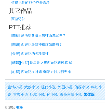
值得记住的77个亦舒语录
其它作品
西游记补
PTT推荐
[閒聊] 黑悟空會讓人想補西遊記嗎？
[問題] 西遊記跟封神榜該怎麼補？
[金光] 西遊記的各種腦補
[轉錄][心得] 周星馳之東西遊記觀後感 補
[心得] 西遊記 x 神速‧奇犽 x 影片明天補
言情小说
武侠小说
现代小说
外国小说
侦探小说
科幻小
说
古典小说
纪实小说
轻小说
蔷薇言情小说
繁体版
© 2016
书海