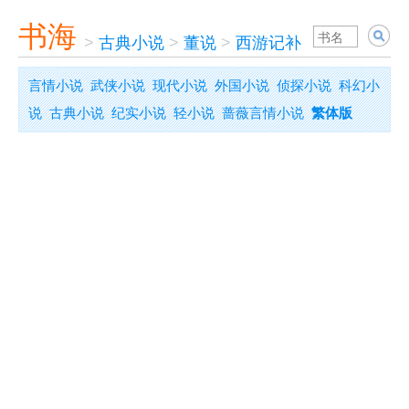
书海
>
古典小说
>
董说
>
西游记补
言情小说
武侠小说
现代小说
外国小说
侦探小说
科幻小
说
古典小说
纪实小说
轻小说
蔷薇言情小说
繁体版