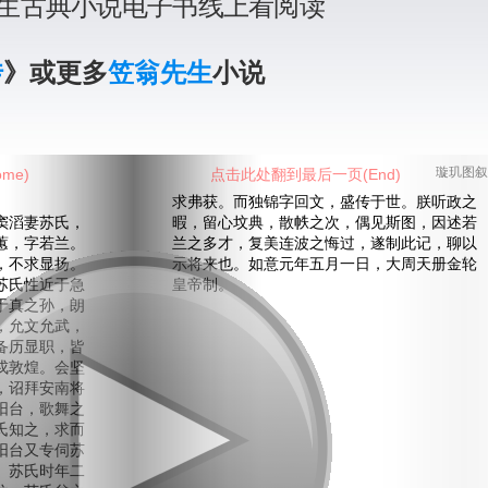
生古典小说电子书线上看阅读
传
》或更多
笠翁先生
小说
me)
点击此处翻到最后一页(End)
璇玑图叙
求弗获。而独锦字回文，盛传于世。朕听政之
滔妻苏氏，
暇，留心坟典，散帙之次，偶见斯图，因述若
蕙，字若兰。
兰之多才，复美连波之悔过，遂制此记，聊以
，不求显扬。
示将来也。如意元年五月一日，大周天册金轮
苏氏性近于急
皇帝制。
于真之孙，朗
，允文允武，
备历显职，皆
戍敦煌。会坚
，诏拜安南将
阳台，歌舞之
氏知之，求而
阳台又专伺苏
。苏氏时年二