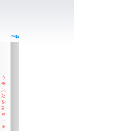
帮助
点
击
此
处
翻
到
后
一
页-