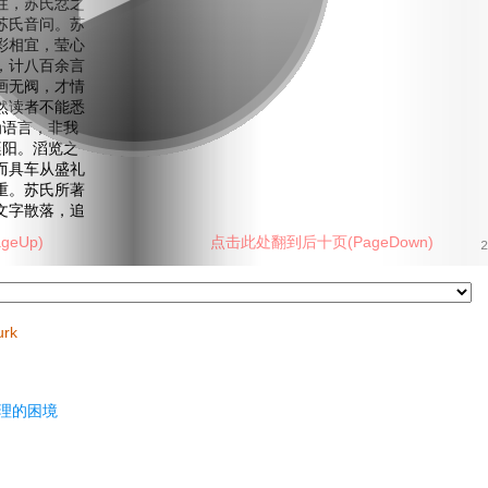
往，苏氏忿之
苏氏音问。苏
彩相宜，莹心
，计八百余言
画无阀，才情
然读者不能悉
为语言，非我
襄阳。滔览之
而具车从盛礼
重。苏氏所著
文字散落，追
eUp)
点击此处翻到后十页(PageDown)
2
urk
理的困境