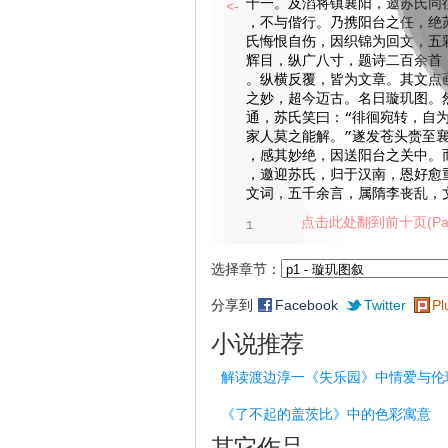
十一。及滔将镇襄阳，邀苏氏同
<-
，不与偕行。乃携阳台之任，绝
氏悔恨自伤，因织锦为回文，五
辉目，纵广八寸，题诗二百余首
。纵横反覆，皆为文章。其文点
之妙，超今迈古。名日璇玑图。
通，苏氏笑曰：“徘徊宛转，自
家人莫之能解。”遂发苍头赍至
，感其妙绝，因送阳台之关中。
，邀迎苏氏，归于汉南，恩好愈
文词，五千余言，属隋李丧乱，
点击此处翻到前十页(Pag
1
选择章节：
分享到
Facebook
Twitter
Pl
小说推荐
解读渡边淳一《失乐园》中情爱与伦
《了不起的盖茨比》中的色彩寓意
其它作品