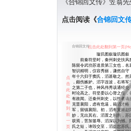
《合锦回文传》笠翁先
点击阅读《
合锦回文
合锦回文传
点击此处翻到第一页(Ho
璇玑图叙璇玑图叙
前秦符坚时，秦州刺史扶风窦
陈留令武功苏道质第三女也，名
智识精明，仪容秀丽，谦然自守
年十六归于窦氏，滔甚敬之。然
点
，颇伤嫉妒。滔字连波，右将军
击
之第二子也，神风伟秀该通经史
此
时论高之。符坚委以心膂之任，
处
有政闻。迁秦州刺史，以忤者谪
翻
克晋襄阳，虑有危逼，籍滔才略
到
军，留镇襄阳。初，滔有宠姬赵
前
妙，无出其右。滔置之别所，苏
一
获焉，苦加箠辱。滔深以为憾。
页
氏之短，谗毁交至，滔益忿苏氏