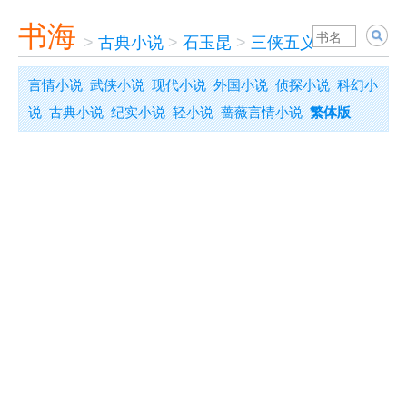
书海
>
古典小说
>
石玉昆
>
三侠五义
言情小说
武侠小说
现代小说
外国小说
侦探小说
科幻小
说
古典小说
纪实小说
轻小说
蔷薇言情小说
繁体版