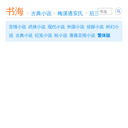
书海
>
古典小说
>
梅溪遇安氏
>
后三国石珠演义
言情小说
武侠小说
现代小说
外国小说
侦探小说
科幻小
说
古典小说
纪实小说
轻小说
蔷薇言情小说
繁体版