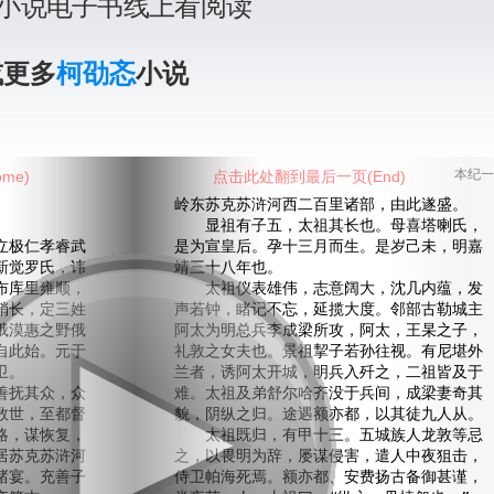
小说电子书线上看阅读
或更多
柯劭忞
小说
me)
点击此处翻到最后一页(End)
本纪一
岭东苏克苏浒河西二百里诸部，由此遂盛。
显祖有子五，太祖其长也。母喜塔喇氏，
极仁孝睿武
是为宣皇后。孕十三月而生。是岁己未，明嘉
新觉罗氏，讳
靖三十八年也。
布库里雍顺，
太祖仪表雄伟，志意阔大，沈几内蕴，发
稍长，定三姓
声若钟，睹记不忘，延揽大度。邻部古勒城主
俄漠惠之野俄
阿太为明总兵李成梁所攻，阿太，王杲之子，
自此始。元于
礼敦之女夫也。景祖挈子若孙往视。有尼堪外
卫。
兰者，诱阿太开城，明兵入歼之，二祖皆及于
抚其众，众
难。太祖及弟舒尔哈齐没于兵间，成梁妻奇其
数世，至都督
貌，阴纵之归。途遇额亦都，以其徒九人从。
略，谋恢复，
太祖既归，有甲十三。五城族人龙敦等忌
居苏克苏浒河
之，以畏明为辞，屡谋侵害，遣人中夜狙击，
褚宴。充善子
侍卫帕海死焉。额亦都、安费扬古备御甚谨，