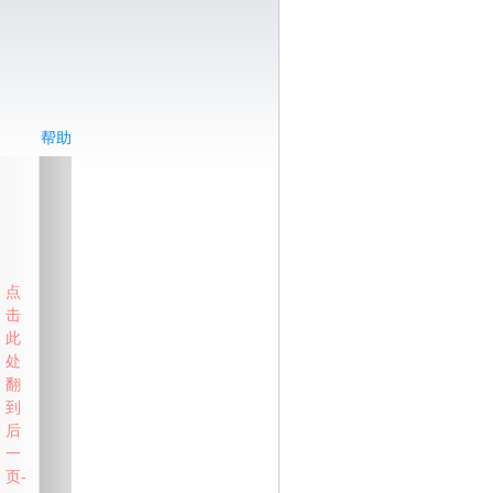
帮助
点
击
此
处
翻
到
后
一
页-