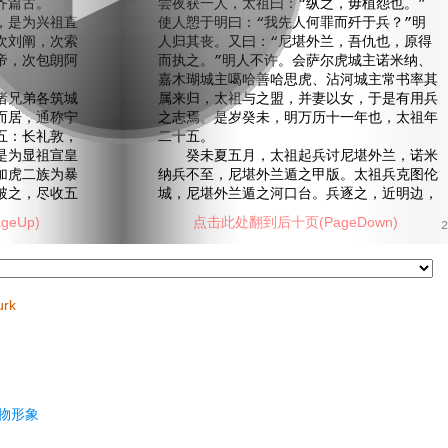
齐篇古。
尝夜获一人，太祖曰：“纵之，毋植怨也。”
是为兴祖直
使人愬于明曰：“我先人何罪而歼于兵？”明
次刘阐，次索
人归其丧。又曰：“尼堪外兰，吾仇也，原得
帝，次包朗阿
而执之。”明人不许。会萨尔虎城主诺米纳、
嘉木瑚城主噶哈善哈思虎、沾河城主常书率其
兄弟各筑城
属来归，太祖与之盟，并妻以女，于是有用兵
而居，通称宁
之志焉。是岁癸未，明万历十一年也，太祖年
五：长礼敦，
二十五。
是为显祖宣皇
癸未夏五月，太祖起兵讨尼堪外兰，诺米
加虎二族为暴
纳兵不至，尼堪外兰遁之甲版。太祖兵克图伦
破之，尽收五
城，尼堪外兰遁之河口台。兵逐之，近明边，
eUp)
点击此处翻到后十页(PageDown)
2
urk
物形象