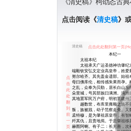
《清史稿》柯劭忞古典
点击阅读《
清史稿
》
清史稿
点击此处翻到第一页(Ho
本纪一
太祖本纪
太祖承天广运圣德神功肇纪立
端毅钦安弘文定业高皇帝，姓爱
努尔哈齐。其先盖金遗部。始祖
点
母曰佛库伦，相传感朱果而孕。
击
之乱，众奉为贝勒，居长白山东
此
朵里城，号其部族曰满洲。满洲
处
其地置军民万户府，明初置建州
翻
越数世，布库里雍顺之族不善
到
叛，族被戕，幼子范察走免。又
前
孟特穆，是为肇祖原皇帝，有智
一
歼其仇，且责地焉。于是肇祖移
页
赫图阿喇。有子二：长充善，次