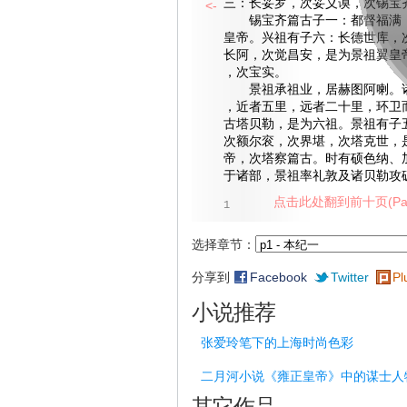
三：长妥罗，次妥义谟，次锡宝
<-
锡宝齐篇古子一：都督福满，
皇帝。兴祖有子六：长德世库，
长阿，次觉昌安，是为景祖翼皇
，次宝实。
景祖承祖业，居赫图阿喇。诸
，近者五里，远者二十里，环卫
古塔贝勒，是为六祖。景祖有子
次额尔衮，次界堪，次塔克世，
帝，次塔察篇古。时有硕色纳、
于诸部，景祖率礼敦及诸贝勒攻
点击此处翻到前十页(Pag
1
选择章节：
分享到
Facebook
Twitter
Pl
小说推荐
张爱玲笔下的上海时尚色彩
二月河小说《雍正皇帝》中的谋士人
其它作品