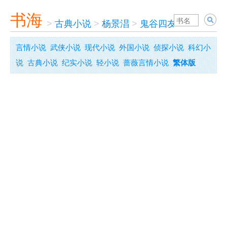
书海
>
古典小说
>
杨景淐
>
鬼谷四友志
言情小说
武侠小说
现代小说
外国小说
侦探小说
科幻小
说
古典小说
纪实小说
轻小说
蔷薇言情小说
繁体版