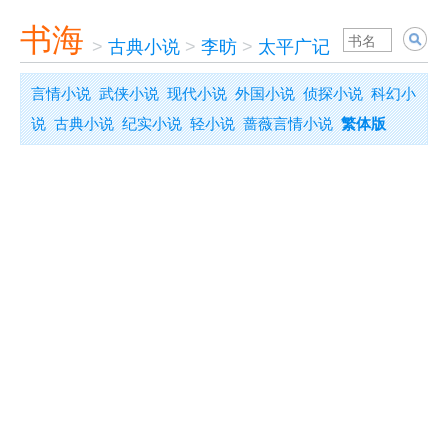
书海
>
古典小说
>
李昉
>
太平广记
言情小说
武侠小说
现代小说
外国小说
侦探小说
科幻小
说
古典小说
纪实小说
轻小说
蔷薇言情小说
繁体版