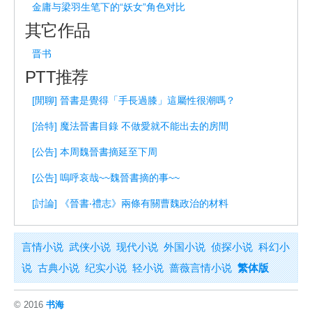
金庸与梁羽生笔下的“妖女”角色对比
其它作品
晋书
PTT推荐
[閒聊] 晉書是覺得「手長過膝」這屬性很潮嗎？
[洽特] 魔法晉書目錄 不做愛就不能出去的房間
[公告] 本周魏晉書摘延至下周
[公告] 嗚呼哀哉~~魏晉書摘的事~~
[討論] 《晉書‧禮志》兩條有關曹魏政治的材料
言情小说
武侠小说
现代小说
外国小说
侦探小说
科幻小
说
古典小说
纪实小说
轻小说
蔷薇言情小说
繁体版
© 2016
书海