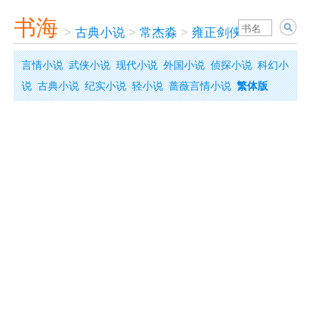
书海
>
古典小说
>
常杰淼
>
雍正剑侠图
言情小说
武侠小说
现代小说
外国小说
侦探小说
科幻小
说
古典小说
纪实小说
轻小说
蔷薇言情小说
繁体版