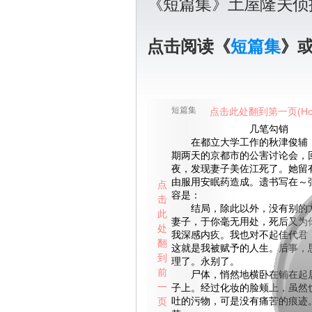
《短篇集》土屋隆夫侦
点击阅读《
短篇集
》
短篇集
点击此处翻到第一页(Ho
几笔勾销
在都立大学工作的秋津俊辅，
期两天的京都市的公害讨论会，
夜，发现妻子美佐江死了。她留
由服用安眠药造成。遗书写在～
点
容是：
击
结局，除此以外，没有别的方
此
妻子，于你毫无用处，死后又为
处
我深感内疚。我也对不起佳代君
翻
这就是我被赋予的人生。后事，
到
理了。永别了。
前
尸体，悄然地横卧在铺在起居
一
子上。经过化妆的脸颊上，虽然
页
吐的污物，可是没有痛苦的痕迹