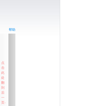
帮助
点
击
此
处
翻
到
后
一
页-