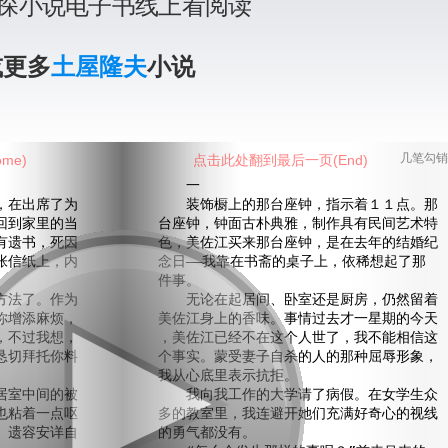
探小说电子书线上看阅读
或更多
土屋隆夫
小说
me)
点击此处翻到最后一页(End)
几笔勾销
一
在出席了为
装饰橱上的那台座钟，指示着１１点。那
回到家里的当
台座钟，钟面古朴典雅，制作具有民间艺术特
有遗书，死因
色，美佐江买来那台座钟，是在去年的结婚纪
张信纸上，内
念日——我靠在书斋的桌子上，依稀想起了那
件事。
法了。作为
无论在起居间、卧室还是厨房，仍然留着
你增添麻烦，
美佐江身上的香味。事情过去才一星期的今天
，不过我想，
，美佐江已经不在这个人世了，我不能相信这
恳切拜托你料
个事实。蒙受妻子自杀的人的那种屈辱形象，
我从心底里表示抗拒。
室中间的被
我向我工作的大学请了病假。在女学生众
也粘着一点呕
多的教室里，我连避开她们充满好奇心的视线
。遗容安详自
的勇气都没有。