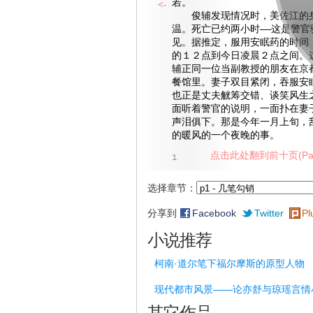
若。
<-
俊辅发现情况时，美佐江的身
温。死亡已约两小时——这是警官
见。据推定，服用安眠药的时间
的１２点到今日凌晨２点之间。
辅正同一位当副教授的朋友在京
餐馆里。妻子双目紧闭，吞服安
也正是丈夫觥筹交错、谈笑风生
面听着警官的说明，一面扑在妻
声泪俱下。那是今年一月上旬，
的暖风的一个夜晚的事。
点击此处翻到前十页(Pag
1
选择章节：
分享到
Facebook
Twitter
Pl
小说推荐
柯南·道尔笔下福尔摩斯的原型人物
现代都市风景——论亦舒与琼瑶言情
其它作品