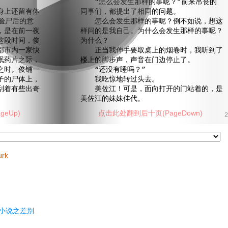
“怎么会发生那样的事呢？”前来吊丧的
上还留有体
同事们，都提出了相同的问题。
验尸后的意
怎么会发生那样的事呢？倒不如说，想这
，是在前一夜
样问的是我自己。为什么会发生那样的事呢？
这段时间，俊
为什么？
都市内一家快
正当我伸手要取桌上的烟卷时，我听到了
眠药片之际，
楼上的脚步声，声音在门边停止了。
之时。俊铺一
“还没有睡吗？”
子的尸体上，
我吃惊地转过头去。
刮着有些出奇
美佐江！可是，面向打开的门站着的，是
美佐江的妹妹佳代。
eUp)
点击此处翻到后十页(PageDown)
2
urk
小说之差别