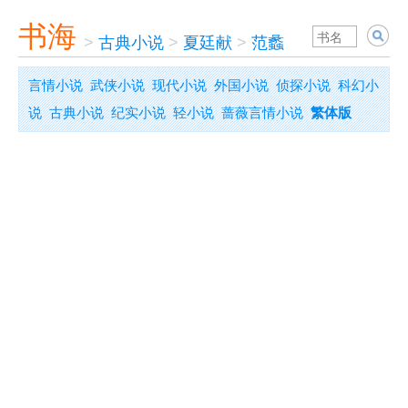
书海
>
古典小说
>
夏廷献
>
范蠡
言情小说
武侠小说
现代小说
外国小说
侦探小说
科幻小
说
古典小说
纪实小说
轻小说
蔷薇言情小说
繁体版