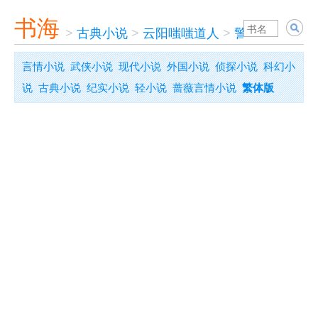
书海
>
古典小说
>
云阳嗤嗤道人
>
警寤钟
言情小说
武侠小说
现代小说
外国小说
侦探小说
科幻小
说
古典小说
纪实小说
轻小说
蔷薇言情小说
繁体版